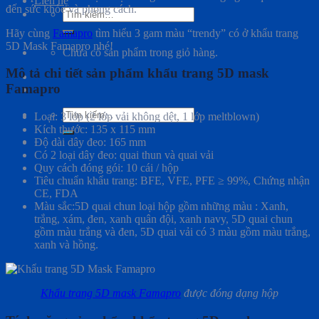
Liên hệ
đến sức khỏe và phong cách.
Tìm
kiếm:
Hãy cùng
Famapro
tìm hiểu 3 gam màu “trendy” có ở khẩu trang
5D Mask Famapro nhé!
Chưa có sản phẩm trong giỏ hàng.
Mô tả chi tiết sản phẩm khẩu trang 5D mask
Famapro
Tìm
Loại: 3 lớp (2 lớp vải không dệt, 1 lớp meltblown)
kiếm:
Kích thước: 135 x 115 mm
Độ dài dây đeo: 165 mm
Có 2 loại dây đeo: quai thun và quai vải
Quy cách đóng gói: 10 cái / hộp
Tiêu chuẩn khẩu trang: BFE, VFE, PFE ≥ 99%, Chứng nhận
CE, FDA
Màu sắc:5D quai chun loại hộp gồm những màu : Xanh,
trắng, xám, đen, xanh quân đội, xanh navy, 5D quai chun
gồm màu trắng và đen, 5D quai vải có 3 màu gồm màu trắng,
xanh và hồng.
Khẩu trang 5D mask Famapro
được đóng dạng hộp