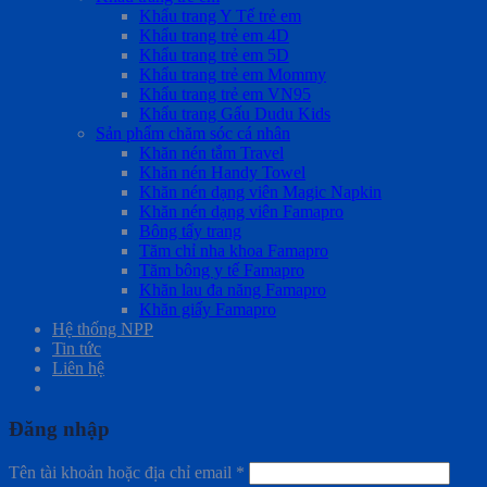
Khẩu trang Y Tế trẻ em
Khẩu trang trẻ em 4D
Khẩu trang trẻ em 5D
Khẩu trang trẻ em Mommy
Khẩu trang trẻ em VN95
Khẩu trang Gấu Dudu Kids
Sản phẩm chăm sóc cá nhân
Khăn nén tắm Travel
Khăn nén Handy Towel
Khăn nén dạng viên Magic Napkin
Khăn nén dạng viên Famapro
Bông tẩy trang
Tăm chỉ nha khoa Famapro
Tăm bông y tế Famapro
Khăn lau đa năng Famapro
Khăn giấy Famapro
Hệ thống NPP
Tin tức
Liên hệ
Đăng nhập
Tên tài khoản hoặc địa chỉ email
*