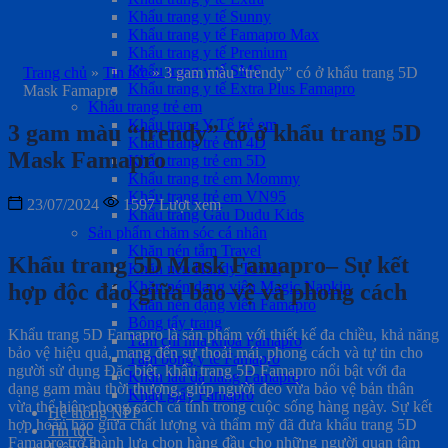
Khẩu trang y tế Sunny
Khẩu trang y tế Famapro Max
Khẩu trang y tế Premium
Khẩu trang y tế SMS
Trang chủ
»
Tin tức
»
3 gam màu “trendy” có ở khẩu trang 5D
Khẩu trang y tế Extra Plus Famapro
Mask Famapro
Khẩu trang trẻ em
Khẩu trang Y Tế trẻ em
3 gam màu “trendy” có ở khẩu trang 5D
Khẩu trang trẻ em 4D
Mask Famapro
Khẩu trang trẻ em 5D
Khẩu trang trẻ em Mommy
Khẩu trang trẻ em VN95
23/07/2024
1597 Lượt xem
Khẩu trang Gấu Dudu Kids
Sản phẩm chăm sóc cá nhân
Khăn nén tắm Travel
Khẩu trang 5D Mask Famapro
– Sự kết
Khăn nén Handy Towel
Khăn nén dạng viên Magic Napkin
hợp độc đáo giữa bảo vệ và phong cách
Khăn nén dạng viên Famapro
Bông tẩy trang
Khẩu trang 5D Famapro là sản phẩm với thiết kế đa chiều, khả năng
Tăm chỉ nha khoa Famapro
bảo vệ hiệu quả, mang đến sự thoải mái, phong cách và tự tin cho
Tăm bông y tế Famapro
người sử dụng Đặc biệt, khẩu trang 5D Famapro nổi bật với đa
Khăn lau đa năng Famapro
dạng gam màu thời thượng, giúp người đeo vừa bảo vệ bản thân
Khăn giấy Famapro
vừa thể hiện phong cách cá tính trong cuộc sống hàng ngày. Sự kết
Hệ thống NPP
hợp hoàn hảo giữa chất lượng và thẩm mỹ đã đưa khẩu trang 5D
Tin tức
Famapro trở thành lựa chọn hàng đầu cho những người quan tâm