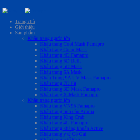
Skip
to
Trang chủ
content
Giới thiệu
Sản phẩm
Khẩu trang người lớn
Khẩu trang Cool Mask Famapro
Khẩu trang Color Mask
Khẩu trang 4D Famapro
Khẩu trang 5D Befit
Khẩu trang 5D Mask
Khẩu trang 6A Mask
Khẩu Trang 9A UV Mask Famapro
Khẩu trang 7D Fit
Khẩu trang 3D Mask Famapro
Khẩu trang X-Mask Famapro
Khẩu trang người lớn
Khẩu trang VN95 Famapro
Khẩu trang tinh dầu Aroma
Khẩu trang King Crab
Khẩu trang 4U Famapro
Khẩu trang kháng khuẩn Active
Khẩu trang y tế Cô Gái
Khẩu trang y tế Extra