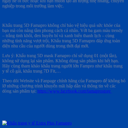
ngày hè oi bức hoặc khi bạn muốn tạo ấn tượng nhẹ nhàng, chuyên
nghiệp trong môi trường làm việc.
Khẩu trang 5D Famapro không chỉ bảo vệ hiệu quả sức khỏe của
bạn mà còn nâng tầm phong cách cá nhân. Với ba gam màu trendy
– trắng tinh khôi, đen huyền bí và xanh biển thanh lịch – cùng
những tính năng vượt trội, Khẩu trang 5D Famapro đáp ứng toàn
diện nhu cầu của người dùng trong thời đại mới.
Lưu ý: Khẩu trang 5D mask Famapro chỉ sử dụng 01 (một lần),
không sử dụng lại sản phẩm. Không dùng sản phẩm khi hết hạn.
Hãy cùng tham khảo khẩu trang người lớn Fampro như khẩu trang
y tế cô gái, khẩu trang 7D Fit,…
Theo dõi Website và Fanpage chính hãng của Famapro để không bỏ
lỡ những chương trình khuyến mãi hấp dẫn và thông tin về các
dòng sản phẩm tại:
https://www.facebook.com/famaprostore