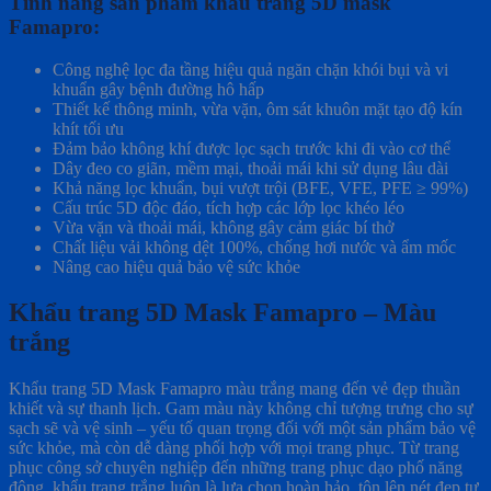
Tính năng sản phẩm khẩu trang 5D mask
Famapro:
Công nghệ lọc đa tầng hiệu quả ngăn chặn khói bụi và vi
khuẩn gây bệnh đường hô hấp
Thiết kế thông minh, vừa vặn, ôm sát khuôn mặt tạo độ kín
khít tối ưu
Đảm bảo không khí được lọc sạch trước khi đi vào cơ thể
Dây đeo co giãn, mềm mại, thoải mái khi sử dụng lâu dài
Khả năng lọc khuẩn, bụi vượt trội (BFE, VFE, PFE ≥ 99%)
Cấu trúc 5D độc đáo, tích hợp các lớp lọc khéo léo
Vừa vặn và thoải mái, không gây cảm giác bí thở
Chất liệu vải không dệt 100%, chống hơi nước và ẩm mốc
Nâng cao hiệu quả bảo vệ sức khỏe
Khẩu trang 5D Mask Famapro – Màu
trắng
Khẩu trang 5D Mask Famapro màu trắng mang đến vẻ đẹp thuần
khiết và sự thanh lịch. Gam màu này không chỉ tượng trưng cho sự
sạch sẽ và vệ sinh – yếu tố quan trọng đối với một sản phẩm bảo vệ
sức khỏe, mà còn dễ dàng phối hợp với mọi trang phục. Từ trang
phục công sở chuyên nghiệp đến những trang phục dạo phố năng
động, khẩu trang trắng luôn là lựa chọn hoàn hảo, tôn lên nét đẹp tự