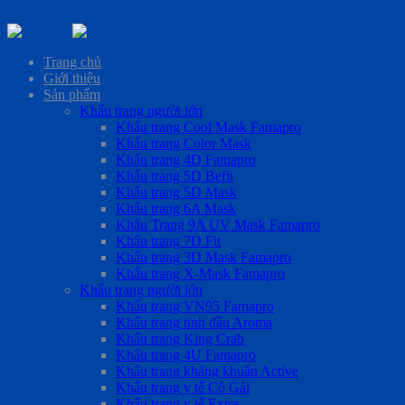
Skip
to
Trang chủ
content
Giới thiệu
Sản phẩm
Khẩu trang người lớn
Khẩu trang Cool Mask Famapro
Khẩu trang Color Mask
Khẩu trang 4D Famapro
Khẩu trang 5D Befit
Khẩu trang 5D Mask
Khẩu trang 6A Mask
Khẩu Trang 9A UV Mask Famapro
Khẩu trang 7D Fit
Khẩu trang 3D Mask Famapro
Khẩu trang X-Mask Famapro
Khẩu trang người lớn
Khẩu trang VN95 Famapro
Khẩu trang tinh dầu Aroma
Khẩu trang King Crab
Khẩu trang 4U Famapro
Khẩu trang kháng khuẩn Active
Khẩu trang y tế Cô Gái
Khẩu trang y tế Extra