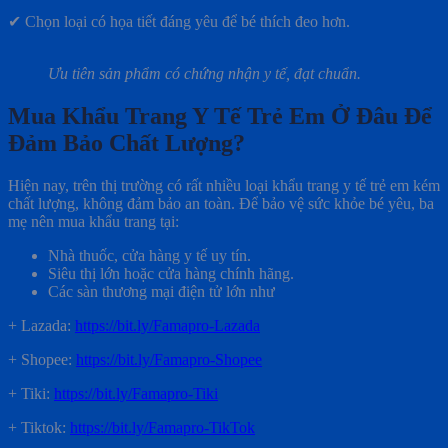
✔ Chọn loại có họa tiết đáng yêu để bé thích đeo hơn.
Ưu tiên sản phẩm có chứng nhận y tế, đạt chuẩn.
Mua Khẩu Trang Y Tế Trẻ Em Ở Đâu Để
Đảm Bảo Chất Lượng?
Hiện nay, trên thị trường có rất nhiều loại khẩu trang y tế trẻ em kém
chất lượng, không đảm bảo an toàn. Để bảo vệ sức khỏe bé yêu, ba
mẹ nên mua khẩu trang tại:
Nhà thuốc, cửa hàng y tế uy tín.
Siêu thị lớn hoặc cửa hàng chính hãng.
Các sàn thương mại điện tử lớn như
+ Lazada:
https://bit.ly/Famapro-Lazada
+ Shopee:
https://bit.ly/Famapro-Shopee
+ Tiki:
https://bit.ly/Famapro-Tiki
+ Tiktok:
https://bit.ly/Famapro-TikTok