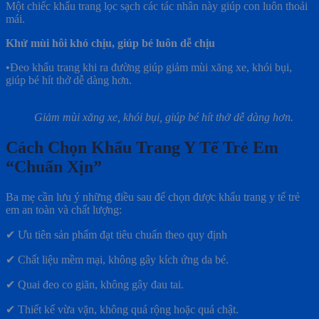
Một chiếc khẩu trang lọc sạch các tác nhân này giúp con luôn thoải
mái.
Khử mùi hôi khó chịu, giúp bé luôn dễ chịu
•Đeo khẩu trang khi ra đường giúp giảm mùi xăng xe, khói bụi,
giúp bé hít thở dễ dàng hơn.
Giảm mùi xăng xe, khói bụi, giúp bé hít thở dễ dàng hơn.
Cách Chọn Khẩu Trang Y Tế Trẻ Em
“Chuẩn Xịn”
Ba mẹ cần lưu ý những điều sau để chọn được khẩu trang y tế trẻ
em an toàn và chất lượng:
✔ Ưu tiên sản phẩm đạt tiêu chuẩn theo quy định
✔ Chất liệu mềm mại, không gây kích ứng da bé.
✔ Quai đeo co giãn, không gây đau tai.
✔ Thiết kế vừa vặn, không quá rộng hoặc quá chật.