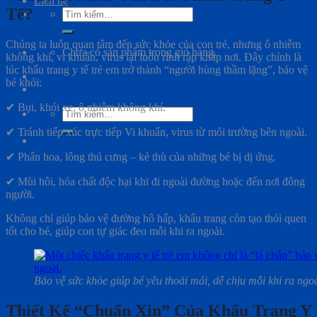
Liên hệ
Tế?
Tìm
kiếm:
Chúng ta luôn quan tâm đến sức khỏe của con trẻ, nhưng ô nhiễm
Chưa có sản phẩm trong giỏ hàng.
không khí, vi khuẩn, virus lại luôn rình rập khắp nơi. Đây chính là
lúc khẩu trang y tế trẻ em trở thành “người hùng thầm lặng”, bảo vệ
bé khỏi:
✔ Bụi, khói xe, ô nhiễm không khí.
Tìm
kiếm:
✔ Tránh tiếp xúc trực tiếp Vi khuẩn, virus từ môi trường bên ngoài.
✔ Phấn hoa, lông thú cưng – kẻ thù của những bé bị dị ứng.
✔ Mùi hôi, hóa chất độc hại khi đi ngoài đường hoặc đến nơi đông
người.
Không chỉ giúp bảo vệ đường hô hấp, khẩu trang còn tạo thói quen
tốt cho bé, giúp con tự giác đeo mỗi khi ra ngoài.
Bảo vệ sức khỏe giúp bé yêu thoải mái, dễ chịu mỗi khi ra ngoà
Thiết Kế “Chuẩn Xịn” Của Khẩu Trang Y