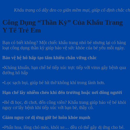
Khẩu trang có dây đeo co giãn mềm mại, giúp cố định chắc ch
Công Dụng “Thần Kỳ” Của Khẩu Trang
Y Tế Trẻ Em
Bạn có biết không? Một chiếc khẩu trang nhỏ bé nhưng lại có hàng
loạt công dụng thần kỳ giúp bảo vệ sức khỏe của bé yêu mỗi ngày.
Bảo vệ hệ hô hấp tạo tấm khiên chắn vững chắc
•Kháng khuẩn, hạn chế bé tiếp xúc trực tiếp với virus gây bệnh qua
đường hô hấp
•Lọc sạch bụi, giúp bé hít thở không khí trong lành hơn.
Hạn chế lây nhiễm chéo khi đến trường hoặc nơi đông người
•Bé đi học, đi chơi, đến công viên? Khẩu trang giúp bảo vệ bé khỏi
nguy cơ lây bệnh khi tiếp xúc với bạn bè, thầy cô.
Giảm nguy cơ dị ứng giữ bé luôn khỏe mạnh
•Phấn hoa, lông chó mèo, khói xe… đều có thể gây dị ứng cho bé.