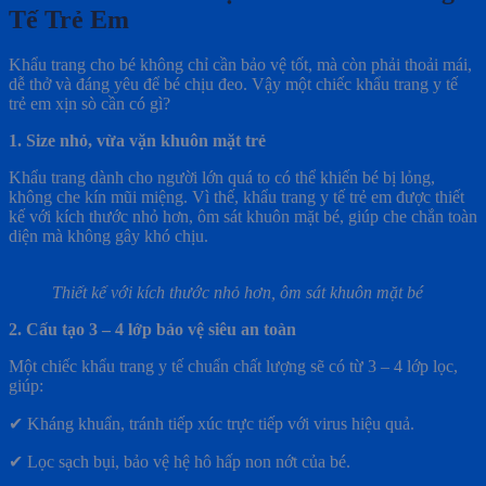
Tế Trẻ Em
Khẩu trang cho bé không chỉ cần bảo vệ tốt, mà còn phải thoải mái,
dễ thở và đáng yêu để bé chịu đeo. Vậy một chiếc khẩu trang y tế
trẻ em xịn sò cần có gì?
1. Size nhỏ, vừa vặn khuôn mặt trẻ
Khẩu trang dành cho người lớn quá to có thể khiến bé bị lỏng,
không che kín mũi miệng. Vì thế, khẩu trang y tế trẻ em được thiết
kế với kích thước nhỏ hơn, ôm sát khuôn mặt bé, giúp che chắn toàn
diện mà không gây khó chịu.
Thiết kế với kích thước nhỏ hơn, ôm sát khuôn mặt bé
2. Cấu tạo 3 – 4 lớp bảo vệ siêu an toàn
Một chiếc khẩu trang y tế chuẩn chất lượng sẽ có từ 3 – 4 lớp lọc,
giúp:
✔ Kháng khuẩn, tránh tiếp xúc trực tiếp với virus hiệu quả.
✔ Lọc sạch bụi, bảo vệ hệ hô hấp non nớt của bé.