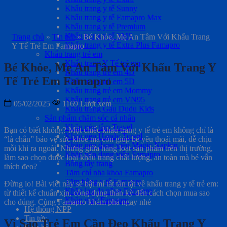
Khẩu trang y tế Sunny
Khẩu trang y tế Famapro Max
Khẩu trang y tế Premium
Khẩu trang y tế SMS
Trang chủ
»
Tin tức
»
Bé Khỏe, Mẹ An Tâm Với Khẩu Trang
Khẩu trang y tế Extra Plus Famapro
Y Tế Trẻ Em Famapro
Khẩu trang trẻ em
Khẩu trang Y Tế trẻ em
Bé Khỏe, Mẹ An Tâm Với Khẩu Trang Y
Khẩu trang trẻ em 4D
Tế Trẻ Em Famapro
Khẩu trang trẻ em 5D
Khẩu trang trẻ em Mommy
Khẩu trang trẻ em VN95
05/02/2025
1169 Lượt xem
Khẩu trang Gấu Dudu Kids
Sản phẩm chăm sóc cá nhân
Khăn nén tắm Travel
Bạn có biết không? Một chiếc khẩu trang y tế trẻ em không chỉ là
Khăn nén Handy Towel
“lá chắn” bảo vệ sức khỏe mà còn giúp bé yêu thoải mái, dễ chịu
Khăn nén dạng viên Magic Napkin
mỗi khi ra ngoài. Nhưng giữa hàng loạt sản phẩm trên thị trường,
Khăn nén dạng viên Famapro
làm sao chọn được loại khẩu trang chất lượng, an toàn mà bé vẫn
Bông tẩy trang
thích đeo?
Tăm chỉ nha khoa Famapro
Tăm bông y tế Famapro
Đừng lo! Bài viết này sẽ bật mí tất tần tật về khẩu trang y tế trẻ em:
Khăn lau đa năng Famapro
từ thiết kế chuẩn xịn, công dụng thần kỳ đến cách chọn mua sao
Khăn giấy Famapro
cho đúng. Cùng Famapro khám phá ngay nhé
Hệ thống NPP
Tin tức
Vì Sao Trẻ Em Cần Đeo Khẩu Trang Y