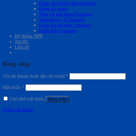
Khăn nén dạng viên Famapro
Bông tẩy trang
Tăm chỉ nha khoa Famapro
Tăm bông y tế Famapro
Khăn lau đa năng Famapro
Khăn giấy Famapro
Hệ thống NPP
Tin tức
Liên hệ
Đăng nhập
Tên tài khoản hoặc địa chỉ email
*
Mật khẩu
*
Ghi nhớ mật khẩu
Đăng nhập
Quên mật khẩu?