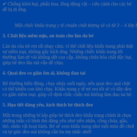
✔ Chống khói bụi, phấn hoa, lông động vật – cứu cánh cho các bé
dễ bị dị ứng.
Một chiếc khẩu trang y tế chuẩn chất lượng sẽ có từ 3 – 4 lớp l
3. Chất liệu mềm mịn, an toàn cho làn da bé
Làn da của trẻ em rất nhạy cảm, vì thế chất liệu khẩu trang phải thật
sự mềm mại, không gây kích ứng. Những chiếc khẩu trang tốt
thường làm từ vải không dệt cao cấp, không chứa hóa chất độc hại,
giúp bé đeo lâu mà vẫn dễ chịu.
4. Quai đeo co giãn êm ái, không đau tai
Bé thường hiếu động, chạy nhảy suốt ngày, nếu quai đeo quá chặt
có thể khiến con khó chịu. Khẩu trang y tế trẻ em tốt sẽ có dây đeo
co giãn mềm mại, giúp cố định chắc chắn mà không làm đau tai bé.
5. Họa tiết đáng yêu, kích thích bé thích đeo
Một trong những bí kíp giúp bé thích đeo khẩu trang chính là chọn
những mẫu có hình thù đáng yêu như siêu nhân, công chúa, gấu,
thỏ, nhân vật hoạt hình. Bé sẽ xem khẩu trang như một món đồ chơi
và tự giác đeo mà không cần ba mẹ nhắc nhở!