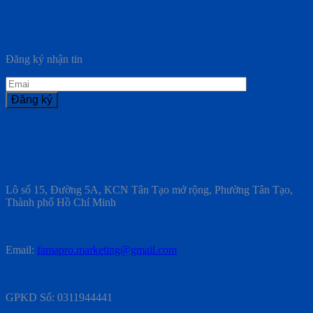
Đăng ký nhận tin
Lô số 15, Đường 5A, KCN Tân Tạo mở rộng, Phường Tân Tạo,
Thành phố Hồ Chí Minh
Email:
famapro.marketing@gmail.com
GPKD Số: 0311944441