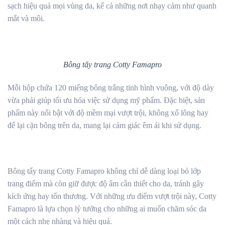
sạch hiệu quả mọi vùng da, kể cả những nơi nhạy cảm như quanh
mắt và môi.
Bông tẩy trang Cotty Famapro
Mỗi hộp chứa 120 miếng bông trắng tinh hình vuông, với độ dày
vừa phải giúp tối ưu hóa việc sử dụng mỹ phẩm. Đặc biệt, sản
phẩm này nổi bật với độ mềm mại vượt trội, không xổ lông hay
để lại cặn bông trên da, mang lại cảm giác êm ái khi sử dụng.
Bông tẩy trang Cotty Famapro không chỉ dễ dàng loại bỏ lớp
trang điểm mà còn giữ được độ ẩm cần thiết cho da, tránh gây
kích ứng hay tổn thương. Với những ưu điểm vượt trội này, Cotty
Famapro là lựa chọn lý tưởng cho những ai muốn chăm sóc da
một cách nhẹ nhàng và hiệu quả.