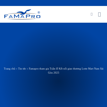
Skip
to
content
Trang chủ
»
Tin tức
»
Famapro tham gia Tuần lễ Kết nối giao thương Lotte Mart Nam Sài
Gòn 2025