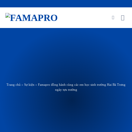
Skip
to
content
Trang chủ
»
Sự kiện
»
Famapro đồng hành cùng các em học sinh trường Hai Bà Trưng
ngày tựu trường