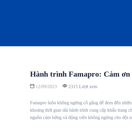
Hành trình Famapro: Cảm ơn v
12/09/2023
2315 Lượt xem
Famapro luôn không ngừng cố gắng để đem đến những 
khoảng thời gian dài hành trình cung cấp khẩu trang c
nguồn cảm hứng và động viên không ngừng cho đội 