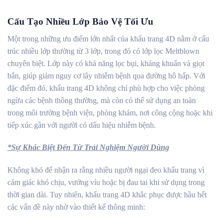
Cấu Tạo Nhiều Lớp Bảo Vệ Tối Ưu
Một trong những ưu điểm lớn nhất của khẩu trang 4D nằm ở cấu
trúc nhiều lớp thường từ 3 lớp, trong đó có lớp lọc Meltblown
chuyên biệt. Lớp này có khả năng lọc bụi, kháng khuẩn và giọt
bắn, giúp giảm nguy cơ lây nhiễm bệnh qua đường hô hấp. Với
đặc điểm đó, khẩu trang 4D không chỉ phù hợp cho việc phòng
ngừa các bệnh thông thường, mà còn có thể sử dụng an toàn
trong môi trường bệnh viện, phòng khám, nơi công cộng hoặc khi
tiếp xúc gần với người có dấu hiệu nhiễm bệnh.
*Sự Khác Biệt Đến Từ Trải Nghiệm Người Dùng
Không khó để nhận ra rằng nhiều người ngại đeo khẩu trang vì
cảm giác khó chịu, vướng víu hoặc bị đau tai khi sử dụng trong
thời gian dài. Tuy nhiên, khẩu trang 4D khắc phục được hầu hết
các vấn đề này nhờ vào thiết kế thông minh: