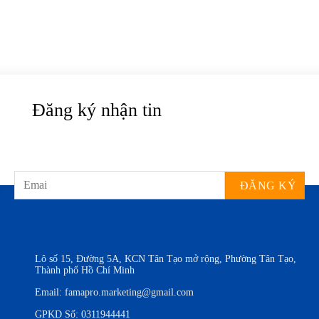
Đăng ký nhận tin
Lô số 15, Đường 5A, KCN Tân Tạo mở rộng, Phường Tân Tạo,
Thành phố Hồ Chí Minh
Email:
famapro.marketing@gmail.com
GPKD Số: 0311944441