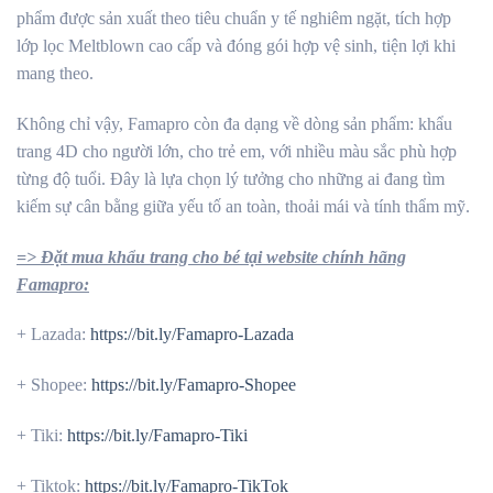
phẩm được sản xuất theo tiêu chuẩn y tế nghiêm ngặt, tích hợp
lớp lọc Meltblown cao cấp và đóng gói hợp vệ sinh, tiện lợi khi
mang theo.
Không chỉ vậy, Famapro còn đa dạng về dòng sản phẩm: khẩu
trang 4D cho người lớn, cho trẻ em, với nhiều màu sắc phù hợp
từng độ tuổi. Đây là lựa chọn lý tưởng cho những ai đang tìm
kiếm sự cân bằng giữa yếu tố an toàn, thoải mái và tính thẩm mỹ.
=> Đặt mua khẩu trang cho bé tại website chính hãng
Famapro:
+
Lazada:
https://bit.ly/Famapro-Lazada
+ Shopee:
https://bit.ly/Famapro-Shopee
+ Tiki:
https://bit.ly/Famapro-Tiki
+ Tiktok:
https://bit.ly/Famapro-TikTok