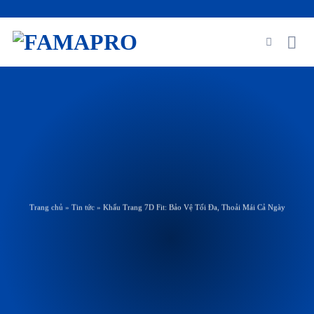
Skip
to
content
Trang chủ
»
Tin tức
»
Khẩu Trang 7D Fit: Bảo Vệ Tối Đa, Thoải Mái Cả Ngày