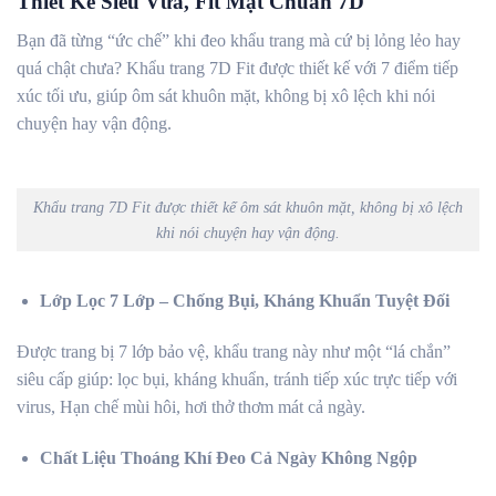
Thiết Kế Siêu Vừa, Fit Mặt Chuẩn 7D
Bạn đã từng “ức chế” khi đeo khẩu trang mà cứ bị lỏng lẻo hay
quá chật chưa? Khẩu trang 7D Fit được thiết kế với 7 điểm tiếp
xúc tối ưu, giúp ôm sát khuôn mặt, không bị xô lệch khi nói
chuyện hay vận động.
Khẩu trang 7D Fit được thiết kế ôm sát khuôn mặt, không bị xô lệch
khi nói chuyện hay vận động.
Lớp Lọc 7 Lớp – Chống Bụi, Kháng Khuẩn Tuyệt Đối
Được trang bị 7 lớp bảo vệ, khẩu trang này như một “lá chắn”
siêu cấp giúp: lọc bụi, kháng khuẩn, tránh tiếp xúc trực tiếp với
virus, Hạn chế mùi hôi, hơi thở thơm mát cả ngày.
Chất Liệu Thoáng Khí Đeo Cả Ngày Không Ngộp