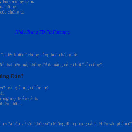
g làn da nhạy cảm.
hoạt động.
của chúng ta.
Khẩu Trang 7D Fit Famapro
à “chiếc khiên” chống nắng hoàn hảo nhờ:
ến hai bên má, không để tia nắng có cơ hội “tấn công”.
Đúng Đắn?
 vừa nâng tầm gu thẩm mỹ.
ài.
trong mọi hoàn cảnh.
thiên nhiên.
ẩm vừa bảo vệ sức khỏe vừa khẳng định phong cách. Hiện sản phẩm đã 