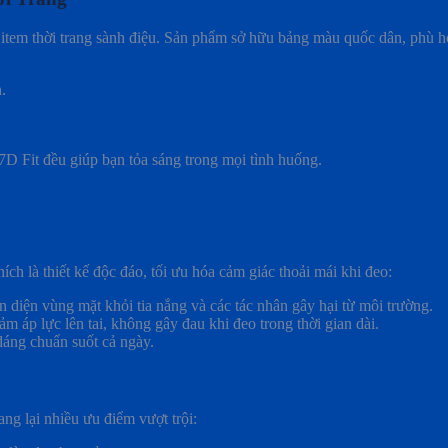
 item thời trang sành điệu. Sản phẩm sở hữu bảng màu quốc dân, phù 
.
7D Fit đều giúp bạn tỏa sáng trong mọi tình huống.
h là thiết kế độc đáo, tối ưu hóa cảm giác thoải mái khi đeo:
n diện vùng mặt khỏi tia nắng và các tác nhân gây hại từ môi trường.
iảm áp lực lên tai, không gây đau khi đeo trong thời gian dài.
dáng chuẩn suốt cả ngày.
ng lại nhiều ưu điểm vượt trội: