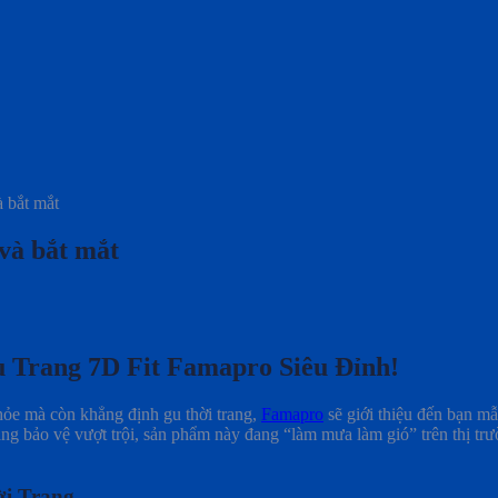
 bắt mắt
và bắt mắt
 Trang 7D Fit Famapro Siêu Đỉnh!
hỏe mà còn khẳng định gu thời trang,
Famapro
sẽ giới thiệu đến bạn m
ng bảo vệ vượt trội, sản phẩm này đang “làm mưa làm gió” trên thị tr
ời Trang