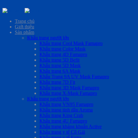
Skip
to
Trang chủ
content
Giới thiệu
Sản phẩm
Khẩu trang người lớn
Khẩu trang Cool Mask Famapro
Khẩu trang Color Mask
Khẩu trang 4D Famapro
Khẩu trang 5D Befit
Khẩu trang 5D Mask
Khẩu trang 6A Mask
Khẩu Trang 9A UV Mask Famapro
Khẩu trang 7D Fit
Khẩu trang 3D Mask Famapro
Khẩu trang X-Mask Famapro
Khẩu trang người lớn
Khẩu trang VN95 Famapro
Khẩu trang tinh dầu Aroma
Khẩu trang King Crab
Khẩu trang 4U Famapro
Khẩu trang kháng khuẩn Active
Khẩu trang y tế Cô Gái
Khẩu trang y tế Extra