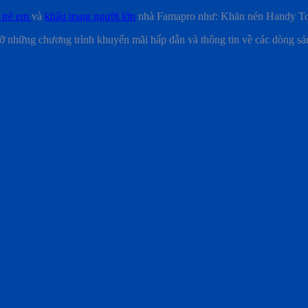
 trẻ em
và
khẩu trang người lớn
nhà Famapro như: Khăn nén Handy Tow
ỡ những chương trình khuyến mãi hấp dẫn và thông tin về các dòng s