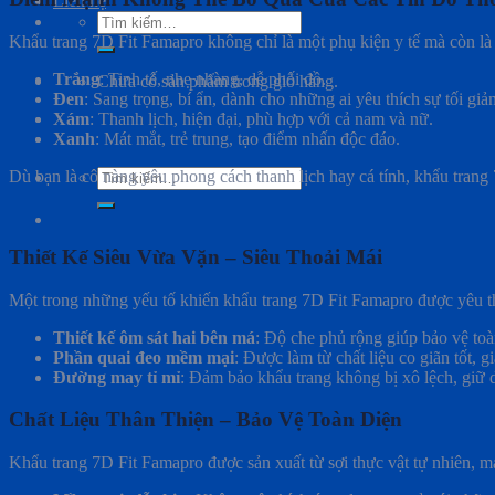
Liên hệ
Tìm
kiếm:
Khẩu trang 7D Fit Famapro không chỉ là một phụ kiện y tế mà còn là
Trắng
: Tinh tế, nhẹ nhàng, dễ phối đồ.
Chưa có sản phẩm trong giỏ hàng.
Đen
: Sang trọng, bí ẩn, dành cho những ai yêu thích sự tối giản
Xám
: Thanh lịch, hiện đại, phù hợp với cả nam và nữ.
Xanh
: Mát mắt, trẻ trung, tạo điểm nhấn độc đáo.
Tìm
Dù bạn là cô nàng yêu phong cách thanh lịch hay cá tính, khẩu trang 
kiếm:
Thiết Kế Siêu Vừa Vặn – Siêu Thoải Mái
Một trong những yếu tố khiến khẩu trang 7D Fit Famapro được yêu thíc
Thiết kế ôm sát hai bên má
: Độ che phủ rộng giúp bảo vệ toà
Phần quai đeo mềm mại
: Được làm từ chất liệu co giãn tốt, g
Đường may tỉ mỉ
: Đảm bảo khẩu trang không bị xô lệch, giữ 
Chất Liệu Thân Thiện – Bảo Vệ Toàn Diện
Khẩu trang 7D Fit Famapro được sản xuất từ sợi thực vật tự nhiên, ma