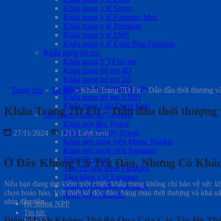
Khẩu trang y tế Sunny
Khẩu trang y tế Famapro Max
Khẩu trang y tế Premium
Khẩu trang y tế SMS
Khẩu trang y tế Extra Plus Famapro
Khẩu trang trẻ em
Khẩu trang Y Tế trẻ em
Khẩu trang trẻ em 4D
Khẩu trang trẻ em 5D
Khẩu trang trẻ em Mommy
Trang chủ
»
Tin tức
»
Khẩu Trang 7D Fit – Dẫn đầu thời thượng và
Khẩu trang trẻ em VN95
Khẩu trang Gấu Dudu Kids
Khẩu Trang 7D Fit – Dẫn đầu thời thượng 
Sản phẩm chăm sóc cá nhân
Khăn nén tắm Travel
Khăn nén Handy Towel
27/11/2024
1213 Lượt xem
Khăn nén dạng viên Magic Napkin
Khăn nén dạng viên Famapro
Bông tẩy trang
Ở Đây Không Có Trà Đào, Nhưng Có Khẩu
Tăm chỉ nha khoa Famapro
Tăm bông y tế Famapro
Nếu bạn đang tìm kiếm một chiếc khẩu trang không chỉ bảo vệ sức k
Khăn lau đa năng Famapro
chọn hoàn hảo. Với thiết kế độc đáo, bảng màu thời thượng và khả nă
Khăn giấy Famapro
nhìn đầu tiên.
Hệ thống NPP
Tin tức
Điểm Mạnh Không Thể Bỏ Qua Của Các Tín Đồ Th