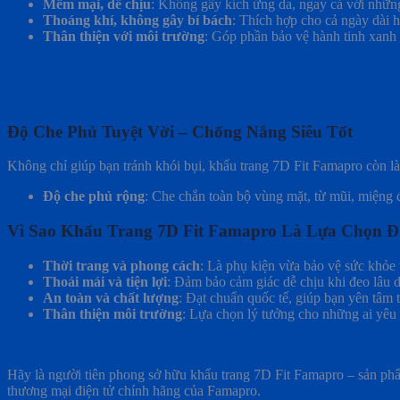
Mềm mại, dễ chịu
: Không gây kích ứng da, ngay cả với nhữn
Thoáng khí, không gây bí bách
: Thích hợp cho cả ngày dài 
Thân thiện với môi trường
: Góp phần bảo vệ hành tinh xanh 
Độ Che Phủ Tuyệt Vời – Chống Nắng Siêu Tốt
Không chỉ giúp bạn tránh khói bụi, khẩu trang 7D Fit Famapro còn l
Độ che phủ rộng
: Che chắn toàn bộ vùng mặt, từ mũi, miệng đ
Vì Sao Khẩu Trang 7D Fit Famapro Là Lựa Chọn 
Thời trang và phong cách
: Là phụ kiện vừa bảo vệ sức khỏe
Thoải mái và tiện lợi
: Đảm bảo cảm giác dễ chịu khi đeo lâu d
An toàn và chất lượng
: Đạt chuẩn quốc tế, giúp bạn yên tâm 
Thân thiện môi trường
: Lựa chọn lý tưởng cho những ai yêu 
Hãy là người tiên phong sở hữu khẩu trang 7D Fit Famapro – sản ph
thương mại điện tử chính hãng của Famapro.