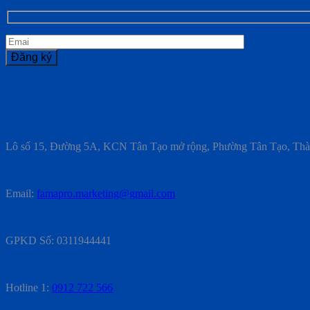
Lô số 15, Đường 5A, KCN Tân Tạo mở rộng, Phường Tân Tạo, Th
Email:
famapro.marketing@gmail.com
GPKD Số: 0311944441
Hotline 1:
0912 722 566