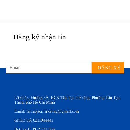
Đăng ký nhận tin
Lô số 15, Đường 5A, KCN Tân Tạo mở rộng, Phường Tân Tạo,
Thành phố Hồ Chí Minh
Email:
famapro.marketing@gmail.com
GPKD Số: 0311944441
Hotline 1:
0912 722 566