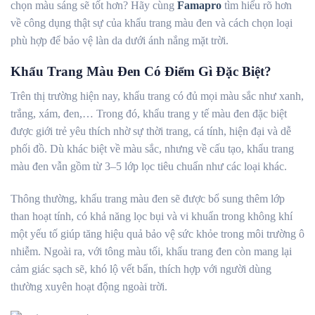
chọn màu sáng sẽ tốt hơn? Hãy cùng
Famapro
tìm hiểu rõ hơn
về công dụng thật sự của khẩu trang màu đen và cách chọn loại
phù hợp để bảo vệ làn da dưới ánh nắng mặt trời.
Khẩu Trang Màu Đen Có Điểm Gì Đặc Biệt?
Trên thị trường hiện nay, khẩu trang có đủ mọi màu sắc như xanh,
trắng, xám, đen,… Trong đó, khẩu trang y tế màu đen đặc biệt
được giới trẻ yêu thích nhờ sự thời trang, cá tính, hiện đại và dễ
phối đồ. Dù khác biệt về màu sắc, nhưng về cấu tạo, khẩu trang
màu đen vẫn gồm từ 3–5 lớp lọc tiêu chuẩn như các loại khác.
Thông thường, khẩu trang màu đen sẽ được bổ sung thêm lớp
than hoạt tính, có khả năng lọc bụi và vi khuẩn trong không khí
một yếu tố giúp tăng hiệu quả bảo vệ sức khỏe trong môi trường ô
nhiễm. Ngoài ra, với tông màu tối, khẩu trang đen còn mang lại
cảm giác sạch sẽ, khó lộ vết bẩn, thích hợp với người dùng
thường xuyên hoạt động ngoài trời.