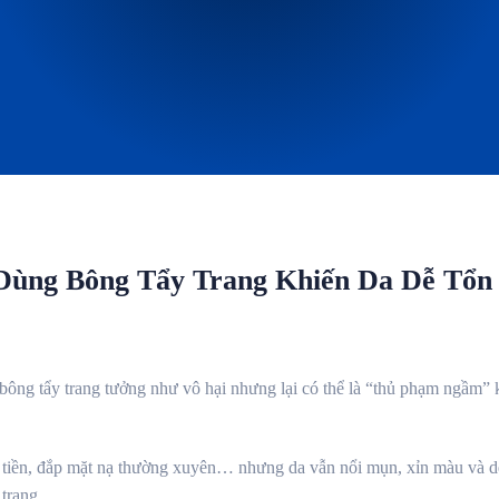
Dùng Bông Tẩy Trang Khiến Da Dễ Tổn
 bông tẩy trang tưởng như vô hại nhưng lại có thể là “thủ phạm ngầm
 tiền, đắp mặt nạ thường xuyên… nhưng da vẫn nổi mụn, xỉn màu và dễ
trang.