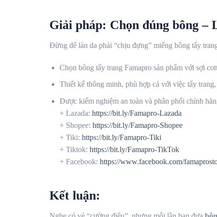
Giải pháp: Chọn đúng bông – 
Đừng để làn da phải “chịu đựng” miếng bông tẩy tran
Chọn bông tẩy trang Famapro sản phẩm với sợi cott
Thiết kế thông minh, phù hợp cả với việc tẩy trang,
Được kiểm nghiệm an toàn và phân phối chính hãn
+
Lazada:
https://bit.ly/Famapro-Lazada
+ Shopee:
https://bit.ly/Famapro-Shopee
+ Tiki:
https://bit.ly/Famapro-Tiki
+ Tiktok:
https://bit.ly/Famapro-TikTok
+ Facebook:
https://www.facebook.com/famaprosto
Kết luận:
Nghe có vẻ “cường điệu”, nhưng mỗi lần bạn đưa
bôn