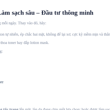
Làm sạch sâu – Đầu tư thông minh
g mỗi ngày. Thay vào đó, hãy:
on tự nhiên, ép chắc hai mặt, không để lại xơ, cực kỳ mềm mịn và thân
 thoa toner hay đắp lotion mask.
g:
re
g tẩy trang
lên mặt, làn da đang chịu một lựa chọn: hoặc được làm sạ