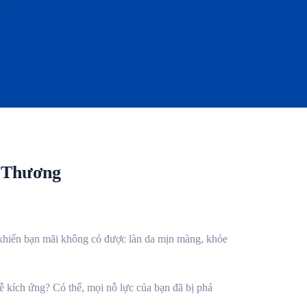
 Thương
” khiến bạn mãi không có được làn da mịn màng, khỏe
 kích ứng? Có thể, mọi nỗ lực của bạn đã bị phá