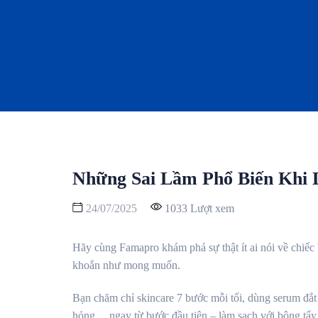
Những Sai Lầm Phổ Biến Khi 
24/07/2025
1033 Lượt xem
Hãy cùng Famapro khám phá sự thật ít ai nói về chiếc
khoắn như mong muốn.
Bạn chăm chỉ skincare 7 bước mỗi tối, dùng serum đắt
hỏng… ngay từ bước đầu tiên – làm sạch với bông tẩy 