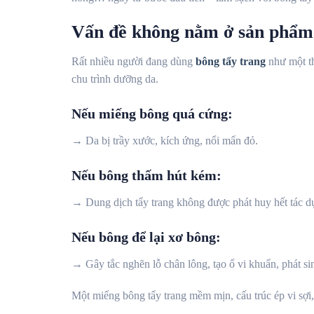
Vấn đề không nằm ở sản phẩm
Rất nhiều người đang dùng
bông tẩy trang
như một th
chu trình dưỡng da.
Nếu miếng bông quá cứng:
→ Da bị trầy xước, kích ứng, nổi mẩn đỏ.
Nếu bông thấm hút kém:
→ Dung dịch tẩy trang không được phát huy hết tác dụ
Nếu bông để lại xơ bông:
→ Gây tắc nghẽn lỗ chân lông, tạo ổ vi khuẩn, phát s
Một miếng bông tẩy trang mềm mịn, cấu trúc ép vi sợi,