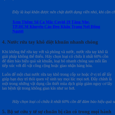
Đây là loại khăn được nén chặt dưới dạng viên nhỏ, khi cần ch
Xem Thêm: Số Ca Mắc Covid-19 Tăng Nhẹ,
TP.HCM Khuyến Cáo Đeo Khẩu Trang Nơi Đông
Người
4. Nước rửa tay khô diệt khuẩn nhanh chóng
Khi không thể rửa tay với xà phòng và nước, nước rửa tay khô là
giải pháp không thể thiếu. Hãy chọn loại có chứa ít nhất 60% cồn
để đảm bảo hiệu quả sát khuẩn, loại bỏ nhanh chóng sau mỗi lần
tiếp xúc với đồ vật công cộng hoặc giao nhận hàng hóa.
Luôn để một chai nước rửa tay khô trong cốp xe hoặc ở vị trí dễ lấy
giúp bạn duy trì thói quen vệ sinh tay mọi lúc mọi nơi. Đây chính là
một trong những vật dụng cần thiết mùa dịch giúp giảm nguy cơ lây
lan bệnh tật trong không gian kín như xe hơi.
Hãy chọn loại có chứa ít nhất 60% cồn để đảm bảo hiệu quả s
5. Bộ sơ cứu y tế sự chuẩn bị cần có trong mọi hành