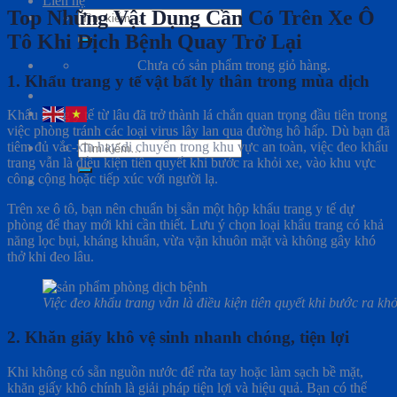
Liên hệ
Top Những Vật Dụng Cần Có Trên Xe Ô
Tìm
kiếm:
Tô Khi Dịch Bệnh Quay Trở Lại
Chưa có sản phẩm trong giỏ hàng.
1. Khẩu trang y tế vật bất ly thân trong mùa dịch
Khẩu trang y tế từ lâu đã trở thành lá chắn quan trọng đầu tiên trong
việc phòng tránh các loại virus lây lan qua đường hô hấp. Dù bạn đã
Tìm
tiêm đủ vắc-xin hay di chuyển trong khu vực an toàn, việc đeo khẩu
kiếm:
trang vẫn là điều kiện tiên quyết khi bước ra khỏi xe, vào khu vực
công cộng hoặc tiếp xúc với người lạ.
Trên xe ô tô, bạn nên chuẩn bị sẵn một hộp khẩu trang y tế dự
phòng để thay mới khi cần thiết. Lưu ý chọn loại khẩu trang có khả
năng lọc bụi, kháng khuẩn, vừa vặn khuôn mặt và không gây khó
thở khi đeo lâu.
Việc đeo khẩu trang vẫn là điều kiện tiên quyết khi bước ra kh
2. Khăn giấy khô vệ sinh nhanh chóng, tiện lợi
Khi không có sẵn nguồn nước để rửa tay hoặc làm sạch bề mặt,
khăn giấy khô chính là giải pháp tiện lợi và hiệu quả. Bạn có thể