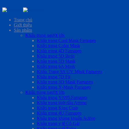
Skip
to
Trang chủ
content
Giới thiệu
Sản phẩm
Khẩu trang người lớn
Khẩu trang Cool Mask Famapro
Khẩu trang Color Mask
Khẩu trang 4D Famapro
Khẩu trang 5D Befit
Khẩu trang 5D Mask
Khẩu trang 6A Mask
Khẩu Trang 9A UV Mask Famapro
Khẩu trang 7D Fit
Khẩu trang 3D Mask Famapro
Khẩu trang X-Mask Famapro
Khẩu trang người lớn
Khẩu trang VN95 Famapro
Khẩu trang tinh dầu Aroma
Khẩu trang King Crab
Khẩu trang 4U Famapro
Khẩu trang kháng khuẩn Active
Khẩu trang y tế Cô Gái
Khẩu trang y tế Extra