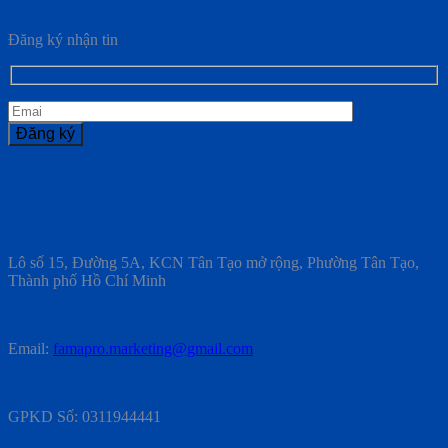
Đăng ký nhận tin
Lô số 15, Đường 5A, KCN Tân Tạo mở rộng, Phường Tân Tạo,
Thành phố Hồ Chí Minh
Email:
famapro.marketing@gmail.com
GPKD Số: 0311944441