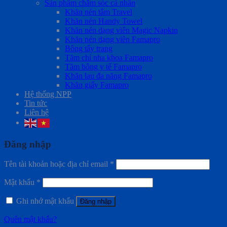
Sản phẩm chăm sóc cá nhân
Khăn nén tắm Travel
Khăn nén Handy Towel
Khăn nén dạng viên Magic Napkin
Khăn nén dạng viên Famapro
Bông tẩy trang
Tăm chỉ nha khoa Famapro
Tăm bông y tế Famapro
Khăn lau đa năng Famapro
Khăn giấy Famapro
Hệ thống NPP
Tin tức
Liên hệ
Đăng nhập
Tên tài khoản hoặc địa chỉ email
*
Mật khẩu
*
Ghi nhớ mật khẩu
Đăng nhập
Quên mật khẩu?