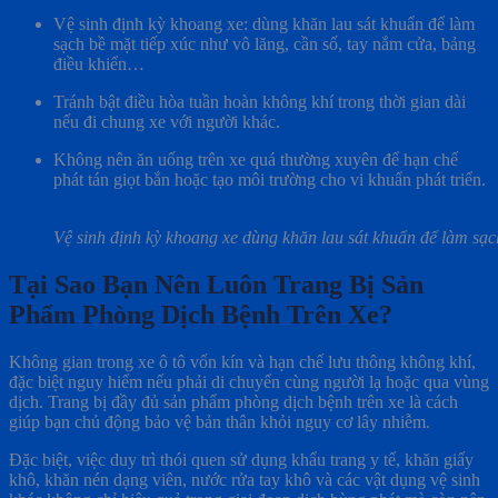
Vệ sinh định kỳ khoang xe: dùng khăn lau sát khuẩn để làm
sạch bề mặt tiếp xúc như vô lăng, cần số, tay nắm cửa, bảng
điều khiển…
Tránh bật điều hòa tuần hoàn không khí trong thời gian dài
nếu đi chung xe với người khác.
Không nên ăn uống trên xe quá thường xuyên để hạn chế
phát tán giọt bắn hoặc tạo môi trường cho vi khuẩn phát triển.
Vệ sinh định kỳ khoang xe dùng khăn lau sát khuẩn để làm sạch
Tại Sao Bạn Nên Luôn Trang Bị Sản
Phẩm Phòng Dịch Bệnh Trên Xe?
Không gian trong xe ô tô vốn kín và hạn chế lưu thông không khí,
đặc biệt nguy hiểm nếu phải di chuyển cùng người lạ hoặc qua vùng
dịch. Trang bị đầy đủ sản phẩm phòng dịch bệnh trên xe là cách
giúp bạn chủ động bảo vệ bản thân khỏi nguy cơ lây nhiễm.
Đặc biệt, việc duy trì thói quen sử dụng khẩu trang y tế, khăn giấy
khô, khăn nén dạng viên, nước rửa tay khô và các vật dụng vệ sinh