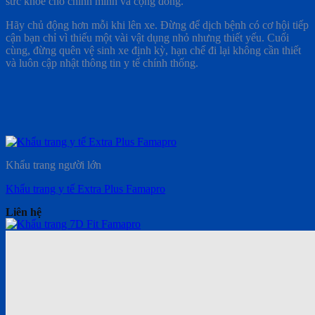
sức khỏe cho chính mình và cộng đồng.
Hãy chủ động hơn mỗi khi lên xe. Đừng để dịch bệnh có cơ hội tiếp
cận bạn chỉ vì thiếu một vài vật dụng nhỏ nhưng thiết yếu. Cuối
cùng, đừng quên vệ sinh xe định kỳ, hạn chế đi lại không cần thiết
và luôn cập nhật thông tin y tế chính thống.
Khẩu trang người lớn
Khẩu trang y tế Extra Plus Famapro
Liên hệ