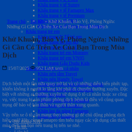
Khẩu trang y tế Sunny
Khẩu trang y tế Famapro Max
Khẩu trang y tế Premium
Khẩu trang y tế SMS
Trang chủ
»
Tin tức
»
Khử Khuẩn, Bảo Vệ, Phòng Ngừa:
Khẩu trang y tế Extra Plus Famapro
Những Gì Cần Có Trên Xe Của Bạn Trong Mùa Dịch
Khẩu trang trẻ em
Khẩu trang Y Tế trẻ em
Khử Khuẩn, Bảo Vệ, Phòng Ngừa: Những
Khẩu trang trẻ em 4D
Gì Cần Có Trên Xe Của Bạn Trong Mùa
Khẩu trang trẻ em 5D
Khẩu trang trẻ em Mommy
Dịch
Khẩu trang trẻ em VN95
Khẩu trang Gấu Dudu Kids
15/07/2025
952 Lượt xem
Sản phẩm chăm sóc cá nhân
Khăn nén tắm Travel
Khăn nén Handy Towel
Dịch bệnh một lần nữa quay trở lại và có những diễn biến phức tạp,
Khăn nén dạng viên Magic Napkin
khiến không ít người lo lắng khi phải di chuyển thường xuyên. Đặc
Khăn nén dạng viên Famapro
biệt với những ai thường xuyên sử dụng ô tô cá nhân hoặc xe công
Bông tẩy trang
vụ, việc trang bị sản phẩm phòng dịch bệnh là điều vô cùng quan
Tăm chỉ nha khoa Famapro
trọng để bảo vệ bản thân và người thân xung quanh.
Tăm bông y tế Famapro
Khăn lau đa năng Famapro
Vậy trên xe ô tô cần mang theo những gì để chủ động phòng dịch
Khăn giấy Famapro
hiệu quả? Hãy cùng Famapro tìm hiểu ngay các vật dụng cần thiết
Hệ thống NPP
mùa dịch mà bạn nên trang bị trên xe nhé.
Tin tức