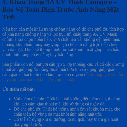
3. Khẩu Trang 9A UV Mask Famapro –
Bảo Vệ Toàn Diện Trước Ánh Nắng Mặt
Trời
Nếu bạn cần một khẩu trang chống nắng có độ che phủ tốt, tích hợp
cả khả năng chống nắng và lọc bụi, thì khẩu trang 9A UV Mask
chính là lựa chọn hoàn hảo. Với chất liệu vải không dệt mềm mại,
thoáng khí, khẩu trang này giúp hạn chế ánh nắng trực tiếp chiếu
vào da mặt. Thiết kế thông minh ôm sát khuôn mặt giúp che chắn,
tránh tình trạng cháy nắng hay bắt nắng.
Sản phẩm còn nổi bật với cấu tạo 5 lớp thoáng khí, và có các đường
thoát ẩm giúp người dùng thoải mái hơn khi sử dụng, giúp giảm
cảm giác bí bách khi đeo lâu. Tai đeo co giãn tốt
, không tạo vết hằn
hay cảm giác đau tai khi sử dụng lâu dài.
Ưu điểm nổi bật:
Vải mềm dễ chịu: Chất liệu vải không dệt mềm mại, thoáng
khí, tạo cảm giác thoải mái khi sử dụng cả ngày dài.
Độ che phủ tốt: Thiết kế thông minh ôm sát khuôn mặt, che
chắn toàn bộ vùng da mặt khỏi ánh nắng mặt trời.
Có thể sử dụng khi đi đường, đi du lịch, hay tham gia hoạt
động ngoài trời.