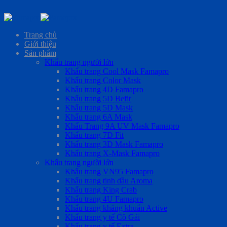
Skip
to
Trang chủ
content
Giới thiệu
Sản phẩm
Khẩu trang người lớn
Khẩu trang Cool Mask Famapro
Khẩu trang Color Mask
Khẩu trang 4D Famapro
Khẩu trang 5D Befit
Khẩu trang 5D Mask
Khẩu trang 6A Mask
Khẩu Trang 9A UV Mask Famapro
Khẩu trang 7D Fit
Khẩu trang 3D Mask Famapro
Khẩu trang X-Mask Famapro
Khẩu trang người lớn
Khẩu trang VN95 Famapro
Khẩu trang tinh dầu Aroma
Khẩu trang King Crab
Khẩu trang 4U Famapro
Khẩu trang kháng khuẩn Active
Khẩu trang y tế Cô Gái
Khẩu trang y tế Extra