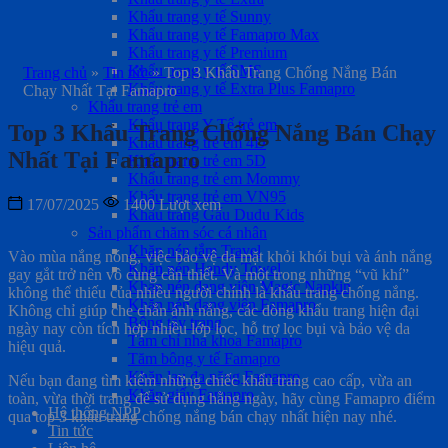
Khẩu trang y tế Sunny
Khẩu trang y tế Famapro Max
Khẩu trang y tế Premium
Khẩu trang y tế SMS
Trang chủ
»
Tin tức
»
Top 3 Khẩu Trang Chống Nắng Bán
Khẩu trang y tế Extra Plus Famapro
Chạy Nhất Tại Famapro
Khẩu trang trẻ em
Khẩu trang Y Tế trẻ em
Top 3 Khẩu Trang Chống Nắng Bán Chạy
Khẩu trang trẻ em 4D
Nhất Tại Famapro
Khẩu trang trẻ em 5D
Khẩu trang trẻ em Mommy
Khẩu trang trẻ em VN95
17/07/2025
1400 Lượt xem
Khẩu trang Gấu Dudu Kids
Sản phẩm chăm sóc cá nhân
Khăn nén tắm Travel
Vào mùa nắng nóng, việc bảo vệ da mặt khỏi khói bụi và ánh nắng
Khăn nén Handy Towel
gay gắt trở nên vô cùng cần thiết. Và một trong những “vũ khí”
Khăn nén dạng viên Magic Napkin
không thể thiếu của nhiều người chính là khẩu trang chống nắng.
Khăn nén dạng viên Famapro
Không chỉ giúp che chắn ánh nắng, các dòng khẩu trang hiện đại
Bông tẩy trang
ngày nay còn tích hợp nhiều lớp lọc, hỗ trợ lọc bụi và bảo vệ da
Tăm chỉ nha khoa Famapro
hiệu quả.
Tăm bông y tế Famapro
Khăn lau đa năng Famapro
Nếu bạn đang tìm kiếm những chiếc khẩu trang cao cấp, vừa an
Khăn giấy Famapro
toàn, vừa thời trang để sử dụng hằng ngày, hãy cùng Famapro điểm
Hệ thống NPP
qua top 3 khẩu trang chống nắng bán chạy nhất hiện nay nhé.
Tin tức