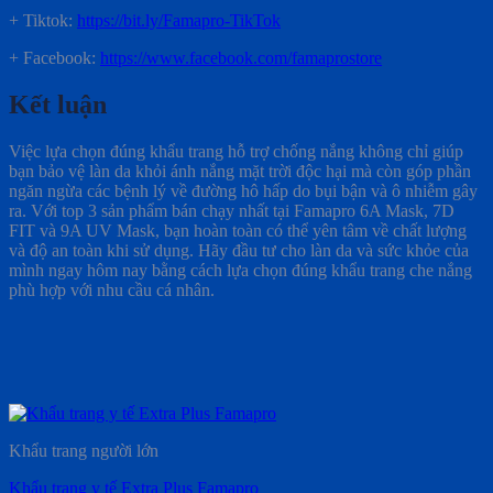
+ Tiktok:
https://bit.ly/Famapro-TikTok
+ Facebook:
https://www.facebook.com/famaprostore
Kết luận
Việc lựa chọn đúng khẩu trang hỗ trợ chống nắng không chỉ giúp
bạn bảo vệ làn da khỏi ánh nắng mặt trời độc hại mà còn góp phần
ngăn ngừa các bệnh lý về đường hô hấp do bụi bận và ô nhiễm gây
ra. Với top 3 sản phẩm bán chạy nhất tại Famapro 6A Mask, 7D
FIT và 9A UV Mask, bạn hoàn toàn có thể yên tâm về chất lượng
và độ an toàn khi sử dụng. Hãy đầu tư cho làn da và sức khỏe của
mình ngay hôm nay bằng cách lựa chọn đúng khẩu trang che nắng
phù hợp với nhu cầu cá nhân.
Khẩu trang người lớn
Khẩu trang y tế Extra Plus Famapro