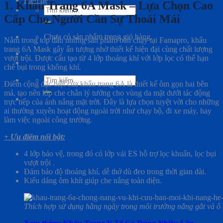
Liên hệ
1. Khẩu Trang 6A Mask – Lựa Chọn Cao
Tìm
Cấp Cho Người Cần Sự Thoải Mái
kiếm:
Chưa có sản phẩm trong giỏ hàng.
Nằm trong top đầu những sản phẩm bán chạy tại Famapro, khẩu
trang 6A Mask gây ấn tượng nhờ thiết kế hiện đại cùng chất lượng
vượt trội. Được cấu tạo từ 4 lớp thoáng khí với lớp lọc có thể hạn
chế bụi trong không khí.
Tìm
Điểm cộng đặc biệt của khẩu trang 6A là thiết kế ôm gọn hai bên
kiếm:
má, tạo nên lớp che chắn lý tưởng cho vùng da mặt dưới tác động
trực tiếp của ánh nắng mặt trời. Đây là lựa chọn tuyệt vời cho những
ai thường xuyên hoạt động ngoài trời như chạy bộ, đi xe máy, hay
làm việc ngoài công trường.
+ Ưu điểm nổi bật:
4 lớp bảo vệ, trong đó có lớp vải ES hỗ trợ lọc khuẩn, lọc bụi
vượt trội .
Đảm bảo độ thoáng khí, dễ thở dù đeo trong thời gian dài.
Kiểu dáng ôm khít giúp che nắng toàn diện.
Thích hợp sử dụng hằng ngày trong môi trường nắng gắt và ô