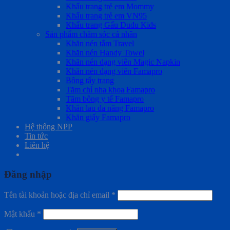
Khẩu trang trẻ em Mommy
Khẩu trang trẻ em VN95
Khẩu trang Gấu Dudu Kids
Sản phẩm chăm sóc cá nhân
Khăn nén tắm Travel
Khăn nén Handy Towel
Khăn nén dạng viên Magic Napkin
Khăn nén dạng viên Famapro
Bông tẩy trang
Tăm chỉ nha khoa Famapro
Tăm bông y tế Famapro
Khăn lau đa năng Famapro
Khăn giấy Famapro
Hệ thống NPP
Tin tức
Liên hệ
Đăng nhập
Tên tài khoản hoặc địa chỉ email
*
Mật khẩu
*