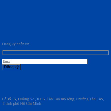
Đăng ký nhận tin
Lô số 15, Đường 5A, KCN Tân Tạo mở rộng, Phường Tân Tạo,
Thành phố Hồ Chí Minh