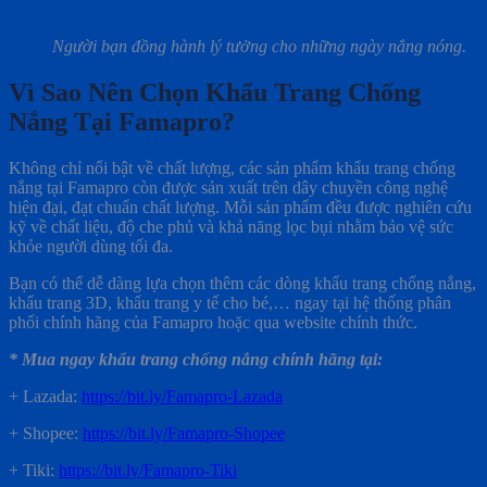
Người bạn đồng hành lý tưởng cho những ngày nắng nóng.
Vì Sao Nên Chọn Khẩu Trang Chống
Nắng Tại Famapro?
Không chỉ nổi bật về chất lượng, các sản phẩm khẩu trang chống
nắng tại Famapro còn được sản xuất trên dây chuyền công nghệ
hiện đại, đạt chuẩn chất lượng. Mỗi sản phẩm đều được nghiên cứu
kỹ về chất liệu, độ che phủ và khả năng lọc bụi nhằm bảo vệ sức
khỏe người dùng tối đa.
Bạn có thể dễ dàng lựa chọn thêm các dòng khẩu trang chống nắng,
khẩu trang 3D, khẩu trang y tế cho bé,… ngay tại hệ thống phân
phối chính hãng của Famapro hoặc qua website chính thức.
* Mua ngay khẩu trang chống nắng chính hãng tại:
+
Lazada:
https://bit.ly/Famapro-Lazada
+ Shopee:
https://bit.ly/Famapro-Shopee
+ Tiki:
https://bit.ly/Famapro-Tiki