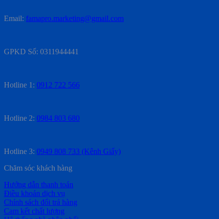
Email:
famapro.marketing@gmail.com
GPKD Số: 0311944441
Hotline 1:
0912 722 566
Hotline 2:
0984 803 680
Hotline 3:
0949 808 733 (Kênh Giấy)
Chăm sóc khách hàng
Hướng dẫn thanh toán
Điều khoản dịch vụ
Chính sách đổi trả hàng
Cam kết chất lượng