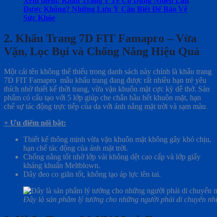
Xem thêm: Khẩu Trang Y Tế Có Dùng Nhiều Lần
Được Không? Những Lưu Ý Cần Biết Để Bảo Vệ
Sức Khỏe
2. Khẩu Trang 7D FIT Famapro – Vừa
Vặn, Lọc Bụi và Chống Nắng Hiệu Quả
Một cái tên không thể thiếu trong danh sách này chính là khẩu trang
7D FIT Famapro mẫu khẩu trang đang được rất nhiều bạn trẻ yêu
thích nhờ thiết kế thời trang, vừa vặn khuôn mặt cực kỳ dễ thở. Sản
phẩm có cấu tạo với 5 lớp giúp che chắn hầu hết khuôn mặt, hạn
chế sự tác động trực tiếp của da với ánh nắng mặt trời và sạm màu
.
+ Ưu điểm nổi bật:
Thiết kế thông minh vừa vặn khuôn mặt không gây khó chịu,
hạn chế tác động của ánh mặt trời.
Chống nắng tốt nhờ lớp vải không dệt cao cấp và lớp giấy
kháng khuẩn Meltblown.
Dây đeo co giãn tốt, không tạo áp lực lên tai.
Đây là sản phẩm lý tưởng cho những người phải di chuyển nhiề