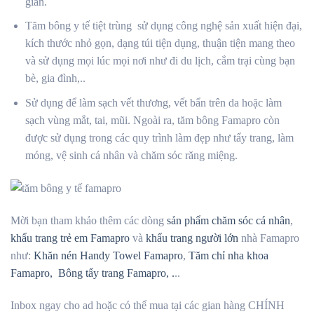
giản.
Tăm bông y tế tiệt trùng sử dụng công nghệ sản xuất hiện đại,
kích thước nhỏ gọn, dạng túi tiện dụng, thuận tiện mang theo
và sử dụng mọi lúc mọi nơi như đi du lịch, cắm trại cùng bạn
bè, gia đình,..
Sử dụng để làm sạch vết thương, vết bẩn trên da hoặc làm
sạch vùng mắt, tai, mũi. Ngoài ra, tăm bông Famapro còn
được sử dụng trong các quy trình làm đẹp như tẩy trang, làm
móng, vệ sinh cá nhân và chăm sóc răng miệng.
Mời bạn tham khảo thêm các dòng
sản phẩm chăm sóc cá nhân
,
khẩu trang trẻ em Famapro
và
khẩu trang người lớn
nhà Famapro
như:
Khăn nén Handy Towel Famapro
,
Tăm chỉ nha khoa
Famapro,
Bông tẩy trang Famapro, .
..
Inbox ngay cho ad hoặc có thể mua tại các gian hàng CHÍNH