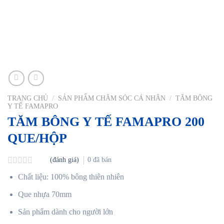
TRANG CHỦ
/
SẢN PHẨM CHĂM SÓC CÁ NHÂN
/
TĂM BÔNG
Y TẾ FAMAPRO
TĂM BÔNG Y TẾ FAMAPRO 200
QUE/HỘP
(đánh giá)
0
đã bán
Được
Chất liệu: 100% bông thiên nhiên
xếp
hạng
Que nhựa 70mm
0
5
Sản phẩm dành cho người lớn
sao